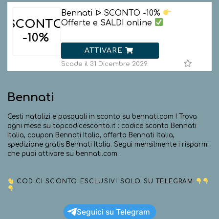
Bennati ᐅ SCONTO -10%
SCONTO
Offerte e SALDI online
-10%
ATTIVARE
Scade il 31 Dicembre 2029
Bennati
Cesti natalizi e pasquali in sconto su bennati.com ! Trova
ogni mese su topcodicesconto.it : codice sconto Bennati
Italia, coupon Bennati Italia, offerta Bennati Italia,
spedizione gratis Bennati Italia. Segui mensilmente i risparmi
che puoi attivare su bennati.com.
CODICI SCONTO ESCLUSIVI SOLO SU TELEGRAM
Seguici su Telegram