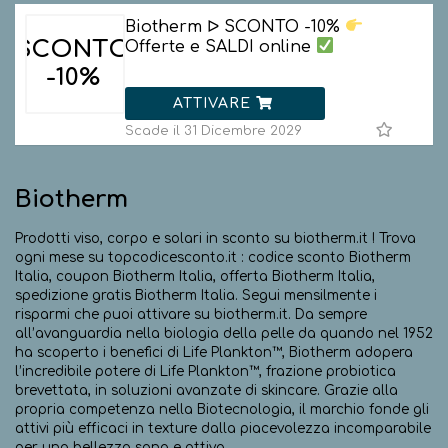
Biotherm ᐅ SCONTO -10%
SCONTO
Offerte e SALDI online
-10%
ATTIVARE
Scade il 31 Dicembre 2029
Biotherm
Prodotti viso, corpo e solari in sconto su biotherm.it ! Trova
ogni mese su topcodicesconto.it : codice sconto Biotherm
Italia, coupon Biotherm Italia, offerta Biotherm Italia,
spedizione gratis Biotherm Italia. Segui mensilmente i
risparmi che puoi attivare su biotherm.it. Da sempre
all’avanguardia nella biologia della pelle da quando nel 1952
ha scoperto i benefici di Life Plankton™, Biotherm adopera
l’incredibile potere di Life Plankton™, frazione probiotica
brevettata, in soluzioni avanzate di skincare. Grazie alla
propria competenza nella Biotecnologia, il marchio fonde gli
attivi più efficaci in texture dalla piacevolezza incomparabile
per una bellezza sana e attiva.