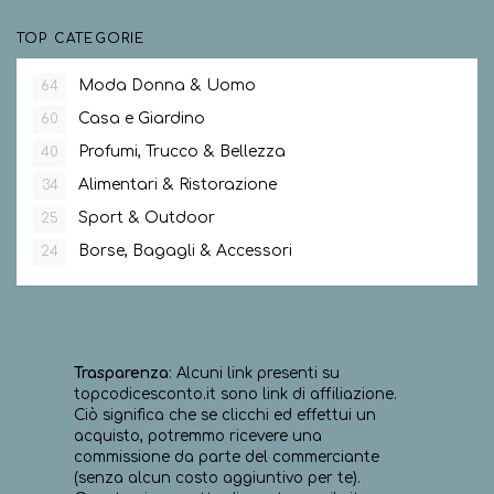
TOP CATEGORIE
Moda Donna & Uomo
64
Casa e Giardino
60
Profumi, Trucco & Bellezza
40
Alimentari & Ristorazione
34
Sport & Outdoor
25
Borse, Bagagli & Accessori
24
Trasparenza
: Alcuni link presenti su
topcodicesconto.it sono link di affiliazione.
Ciò significa che se clicchi ed effettui un
acquisto, potremmo ricevere una
commissione da parte del commerciante
(senza alcun costo aggiuntivo per te).