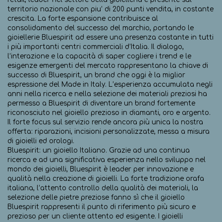
territorio nazionale con piu’ di 200 punti vendita, in costante
crescita. La forte espansione contribuisce al
consolidamento del successo del marchio, portando le
gioiellerie Bluespirit ad essere una presenza costante in tutti
i più importanti centri commerciali d’Italia. Il dialogo,
l’interazione e la capacità di saper cogliere i trend e le
esigenze emergenti del mercato rappresentano la chiave di
successo di Bluespirit, un brand che oggi è la miglior
espressione del Made in Italy. L’esperienza accumulata negli
anni nella ricerca e nella selezione dei materiali preziosi ha
permesso a Bluespirit di diventare un brand fortemente
riconosciuto nel gioiello prezioso in diamanti, oro e argento.
Il forte focus sul servizio rende ancora più unica la nostra
offerta: riparazioni, incisioni personalizzate, messa a misura
di gioielli ed orologi.
Bluespirit: un gioiello Italiano. Grazie ad una continua
ricerca e ad una significativa esperienza nello sviluppo nel
mondo dei gioielli, Bluespirit è leader per innovazione e
qualità nella creazione di gioielli. La forte tradizione orafa
italiana, l’attento controllo della qualità dei materiali, la
selezione delle pietre preziose fanno sì che il gioiello
Bluespirit rappresenti il punto di riferimento più sicuro e
prezioso per un cliente attento ed esigente. I gioielli