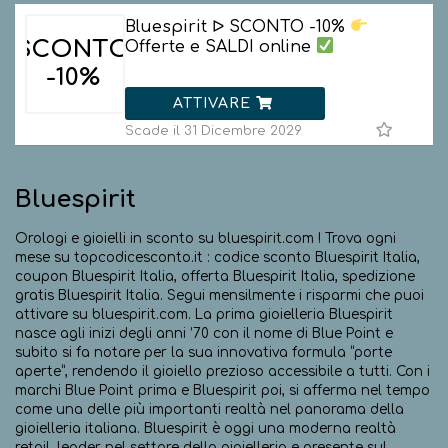
Bluespirit ᐅ SCONTO -10%
SCONTO
Offerte e SALDI online
-10%
ATTIVARE
Scade il 31 Dicembre 2029
Bluespirit
Orologi e gioielli in sconto su bluespirit.com ! Trova ogni
mese su topcodicesconto.it : codice sconto Bluespirit Italia,
coupon Bluespirit Italia, offerta Bluespirit Italia, spedizione
gratis Bluespirit Italia. Segui mensilmente i risparmi che puoi
attivare su bluespirit.com. La prima gioielleria Bluespirit
nasce agli inizi degli anni ’70 con il nome di Blue Point e
subito si fa notare per la sua innovativa formula “porte
aperte”, rendendo il gioiello prezioso accessibile a tutti. Con i
marchi Blue Point prima e Bluespirit poi, si afferma nel tempo
come una delle più importanti realtà nel panorama della
gioielleria italiana. Bluespirit è oggi una moderna realtà
retail, leader nel settore della gioielleria e presente sul