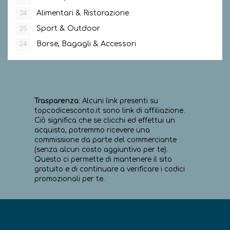
Alimentari & Ristorazione
34
Sport & Outdoor
25
Borse, Bagagli & Accessori
24
Trasparenza
: Alcuni link presenti su
topcodicesconto.it sono link di affiliazione.
Ciò significa che se clicchi ed effettui un
acquisto, potremmo ricevere una
commissione da parte del commerciante
(senza alcun costo aggiuntivo per te).
Questo ci permette di mantenere il sito
gratuito e di continuare a verificare i codici
promozionali per te.