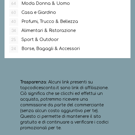
Moda Donna & Uomo
64
Casa e Giardino
60
Profumi, Trucco & Bellezza
40
Alimentari & Ristorazione
34
Sport & Outdoor
25
Borse, Bagagli & Accessori
24
Trasparenza
: Alcuni link presenti su
topcodicesconto.it sono link di affiliazione.
Ciò significa che se clicchi ed effettui un
acquisto, potremmo ricevere una
commissione da parte del commerciante
(senza alcun costo aggiuntivo per te).
Questo ci permette di mantenere il sito
gratuito e di continuare a verificare i codici
promozionali per te.