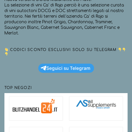
La selezione di vini Ca’ di Rajo perciò è una selezione curata
di vini autoctoni DOCG e DOC strettamenti legati al nostro
territorio. Nei fertili terreni dell’azienda Ca’ di Rajo si
producono inoltre Pinot Grigio, Chardonnay, Traminer,
Sauvignon Blanc, Cabernet Sauvignon, Cabernet Franc e
Merlot.
CODICI SCONTO ESCLUSIVI SOLO SU TELEGRAM
Seguici su Telegram
TOP NEGOZI