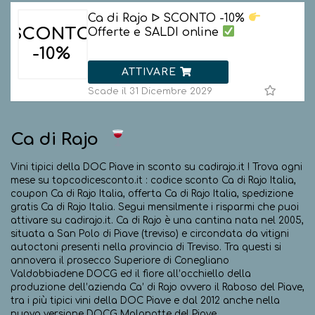
Ca di Rajo ᐅ SCONTO -10%
SCONTO
Offerte e SALDI online
-10%
ATTIVARE
Scade il 31 Dicembre 2029
Ca di Rajo
Vini tipici della DOC Piave in sconto su cadirajo.it ! Trova ogni
mese su topcodicesconto.it : codice sconto Ca di Rajo Italia,
coupon Ca di Rajo Italia, offerta Ca di Rajo Italia, spedizione
gratis Ca di Rajo Italia. Segui mensilmente i risparmi che puoi
attivare su cadirajo.it. Ca di Rajo è una cantina nata nel 2005,
situata a San Polo di Piave (treviso) e circondata da vitigni
autoctoni presenti nella provincia di Treviso. Tra questi si
annovera il prosecco Superiore di Conegliano
Valdobbiadene DOCG ed il fiore all’occhiello della
produzione dell’azienda Ca’ di Rajo ovvero il Raboso del Piave,
tra i più tipici vini della DOC Piave e dal 2012 anche nella
nuova versione DOCG Malanotte del Piave.