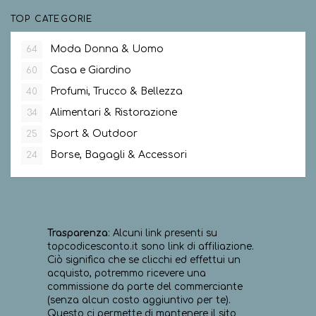
TOP CATEGORIE
Moda Donna & Uomo
64
Casa e Giardino
60
Profumi, Trucco & Bellezza
40
Alimentari & Ristorazione
34
Sport & Outdoor
25
Borse, Bagagli & Accessori
24
Trasparenza
: Alcuni link presenti su
topcodicesconto.it sono link di affiliazione.
Ciò significa che se clicchi ed effettui un
acquisto, potremmo ricevere una
commissione da parte del commerciante
(senza alcun costo aggiuntivo per te).
Questo ci permette di mantenere il sito