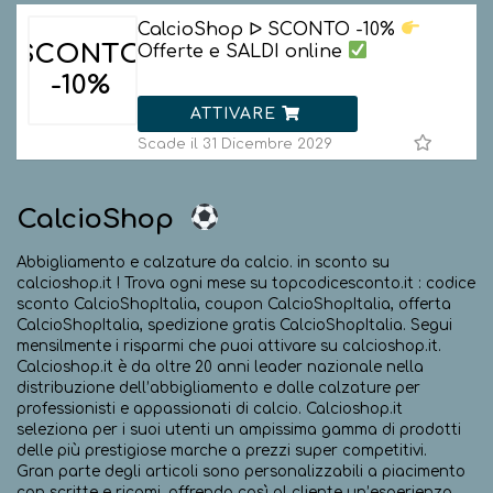
CalcioShop ᐅ SCONTO -10%
SCONTO
Offerte e SALDI online
-10%
ATTIVARE
Scade il 31 Dicembre 2029
CalcioShop
Abbigliamento e calzature da calcio. in sconto su
calcioshop.it ! Trova ogni mese su topcodicesconto.it : codice
sconto CalcioShopItalia, coupon CalcioShopItalia, offerta
CalcioShopItalia, spedizione gratis CalcioShopItalia. Segui
mensilmente i risparmi che puoi attivare su calcioshop.it.
Calcioshop.it è da oltre 20 anni leader nazionale nella
distribuzione dell’abbigliamento e dalle calzature per
professionisti e appassionati di calcio. Calcioshop.it
seleziona per i suoi utenti un ampissima gamma di prodotti
delle più prestigiose marche a prezzi super competitivi.
Gran parte degli articoli sono personalizzabili a piacimento
con scritte e ricami, offrendo così al cliente un’esperienza