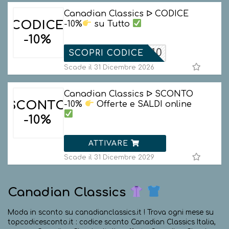
Canadian Classics ᐅ CODICE
CODICE
-10%
su Tutto
-10%
BENV10
SCOPRI CODICE
Scade il 31 Dicembre 2026
Canadian Classics ᐅ SCONTO
SCONTO
-10%
Offerte e SALDI online
-10%
ATTIVARE
Scade il 31 Dicembre 2029
Canadian Classics
Moda in sconto su canadianclassics.it ! Trova ogni mese su
topcodicesconto.it : codice sconto Canadian Classics Italia,