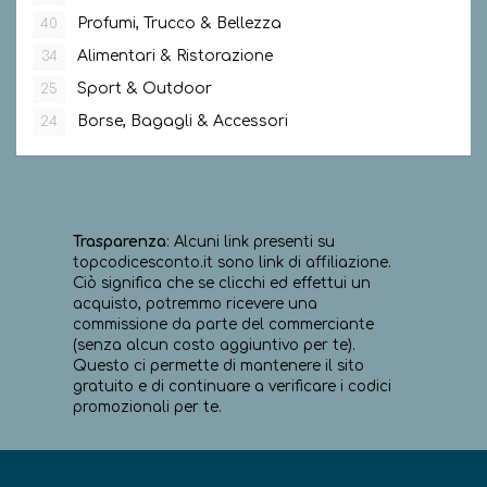
Profumi, Trucco & Bellezza
40
Alimentari & Ristorazione
34
Sport & Outdoor
25
Borse, Bagagli & Accessori
24
Trasparenza
: Alcuni link presenti su
topcodicesconto.it sono link di affiliazione.
Ciò significa che se clicchi ed effettui un
acquisto, potremmo ricevere una
commissione da parte del commerciante
(senza alcun costo aggiuntivo per te).
Questo ci permette di mantenere il sito
gratuito e di continuare a verificare i codici
promozionali per te.