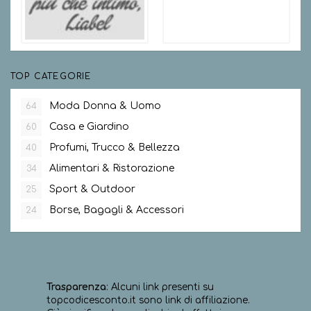
TOP CATEGORIE
Moda Donna & Uomo
64
Casa e Giardino
60
Profumi, Trucco & Bellezza
40
Alimentari & Ristorazione
34
Sport & Outdoor
25
Borse, Bagagli & Accessori
24
Trasparenza
: Alcuni link presenti su
topcodicesconto.it sono link di affiliazione.