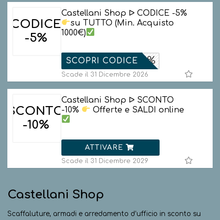
Castellani Shop ᐅ CODICE -5%
CODICE
su TUTTO (Min. Acquisto
1000€)
-5%
ISHOP_5%
SCOPRI CODICE
Scade il 31 Dicembre 2026
Castellani Shop ᐅ SCONTO
SCONTO
-10%
Offerte e SALDI online
-10%
ATTIVARE
Scade il 31 Dicembre 2029
Castellani Shop
Scaffaluture, armadi e arredamento d’ufficio in sconto su