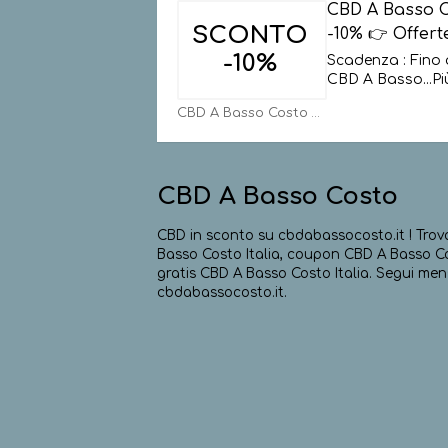
CBD A Basso 
SCONTO
-10% 👉 Offert
-10%
Scadenza : Fino 
CBD A Basso
...
Pi
CBD A Basso Costo Codici
CBD A Basso Costo
CBD in sconto su cbdabassocosto.it ! Trov
Basso Costo Italia, coupon CBD A Basso Cos
gratis CBD A Basso Costo Italia. Segui mens
cbdabassocosto.it.