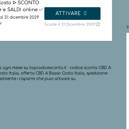
Costo ᐅ SCONTO
e e SALDI online ✅
ATTIVARE
al 31 dicembre 2029
ù
Scade il 31 Dicembre 2029
a ogni mese su topcodicesconto.it : codice sconto CBD A
to Italia, offerta CBD A Basso Costo Italia, spedizione
ilmente i risparmi che puoi attivare su