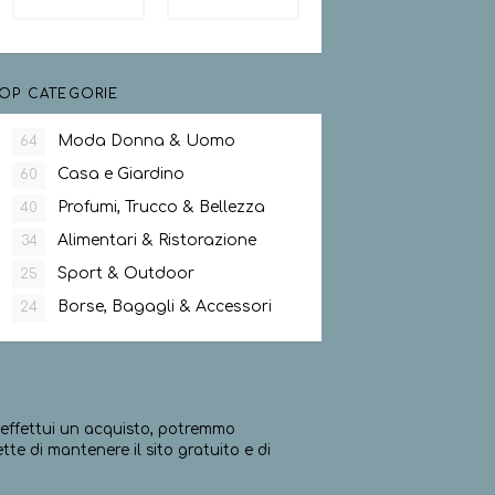
OP CATEGORIE
Moda Donna & Uomo
64
Casa e Giardino
60
Profumi, Trucco & Bellezza
40
Alimentari & Ristorazione
34
Sport & Outdoor
25
Borse, Bagagli & Accessori
24
ed effettui un acquisto, potremmo
e di mantenere il sito gratuito e di