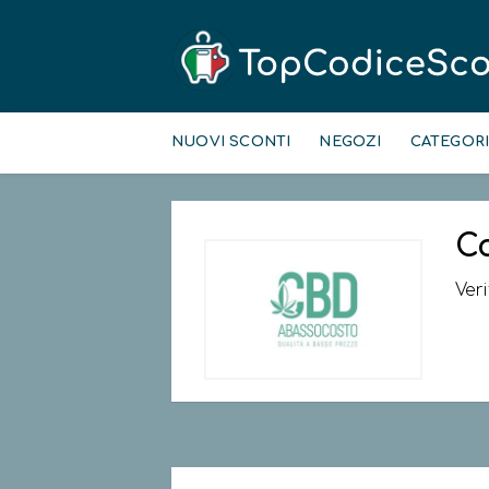
Skip
to
NUOVI SCONTI
NEGOZI
CATEGOR
content
C
Ver