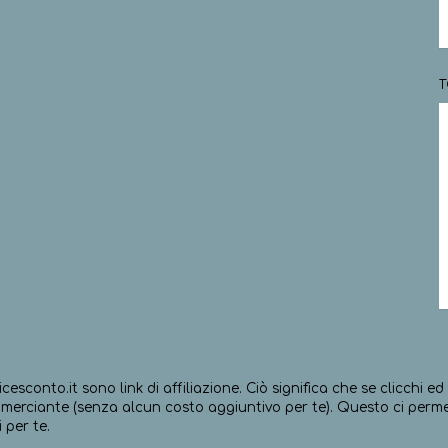
T
icesconto.it sono link di affiliazione. Ciò significa che se clicchi 
erciante (senza alcun costo aggiuntivo per te). Questo ci permett
 per te.