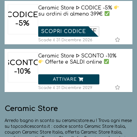
Ceramic Store ᐅ CODICE -5%
CODICE
su ordini di almeno 399€
-5%
NEWS5OFF
SCOPRI CODICE
Scade il 31 Dicembre 2026
Ceramic Store ᐅ SCONTO -10%
SCONTO
Offerte e SALDI online
-10%
ATTIVARE
Scade il 31 Dicembre 2029
Ceramic Store
Arredo bagno in sconto su ceramicstore.eu ! Trova ogni mese
su topcodicesconto.it : codice sconto Ceramic Store Italia,
coupon Ceramic Store Italia, offerta Ceramic Store Italia,