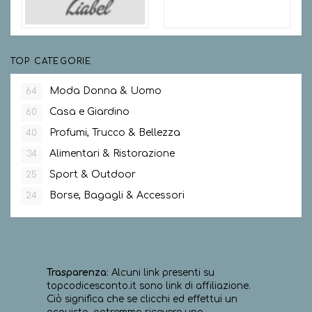
TOP CATEGORIE
Moda Donna & Uomo
64
Casa e Giardino
60
Profumi, Trucco & Bellezza
40
Alimentari & Ristorazione
34
Sport & Outdoor
25
Borse, Bagagli & Accessori
24
Trasparenza
: Alcuni link presenti su
topcodicesconto.it sono link di affiliazione.
Ciò significa che se clicchi ed effettui un