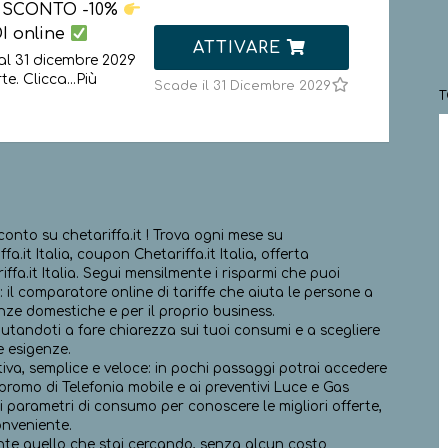
 ᐅ SCONTO -10%
DI online
ATTIVARE
al 31 dicembre 2029
rte. Clicca
...
Più
Scade il 31 Dicembre 2029
conto su chetariffa.it ! Trova ogni mese su
.it Italia, coupon Chetariffa.it Italia, offerta
riffa.it Italia. Segui mensilmente i risparmi che puoi
t: il comparatore online di tariffe che aiuta le persone a
enze domestiche e per il proprio business.
aiutandoti a fare chiarezza sui tuoi consumi e a scegliere
e esigenze.
iva, semplice e veloce: in pochi passaggi potrai accedere
e promo di Telefonia mobile e ai preventivi Luce e Gas
oi parametri di consumo per conoscere le migliori offerte,
onveniente.
mente quello che stai cercando, senza alcun costo