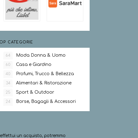
OP CATEGORIE
Moda Donna & Uomo
64
Casa e Giardino
60
Profumi, Trucco & Bellezza
40
Alimentari & Ristorazione
34
Sport & Outdoor
25
Borse, Bagagli & Accessori
24
ed effettui un acquisto, potremmo