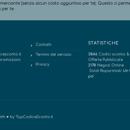
erciante (senza alcun costo aggiuntivo per te). Questo ci permett
 per te.
STATISTICHE
Contatti
cesconto.it:
3846
Codici sconto &
Termini del servizio
e promozioni
Offerte Pubblicate
Privacy
2178
Negozi Online
Soldi Risparmiati:
Un 
po’
 with ♥ by TopCodiceSconto.it