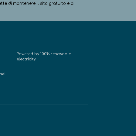
e di mantenere il sito gratuito e di
Powered by 100% renewable
electricity
bel