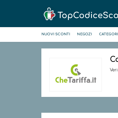
Skip
to
NUOVI SCONTI
NEGOZI
CATEGOR
content
C
Ver