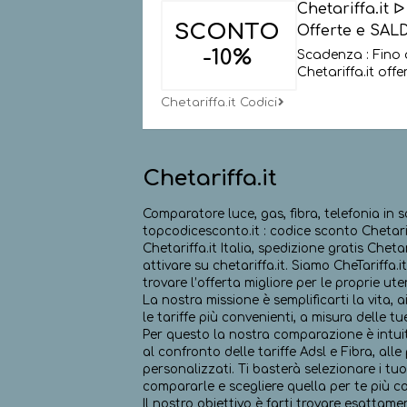
Chetariffa.it
SCONTO
Offerte e SAL
-10%
Scadenza : Fino 
Chetariffa.it offe
Chetariffa.it Codici
Chetariffa.it
Comparatore luce, gas, fibra, telefonia in s
topcodicesconto.it : codice sconto Chetariffa
Chetariffa.it Italia, spedizione gratis Cheta
attivare su chetariffa.it. Siamo CheTariffa.i
trovare l’offerta migliore per le proprie ut
La nostra missione è semplificarti la vita, 
le tariffe più convenienti, a misura delle tu
Per questo la nostra comparazione è intuit
al confronto delle tariffe Adsl e Fibra, all
personalizzati. Ti basterà selezionare i tu
compararle e scegliere quella per te più c
Il nostro obiettivo è farti trovare esatta