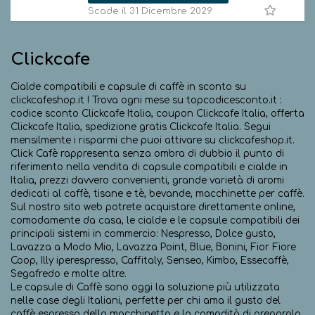
Scade il 31 Dicembre 2029
Clickcafe
Cialde compatibili e capsule di caffè in sconto su
clickcafeshop.it ! Trova ogni mese su topcodicesconto.it :
codice sconto Clickcafe Italia, coupon Clickcafe Italia, offerta
Clickcafe Italia, spedizione gratis Clickcafe Italia. Segui
mensilmente i risparmi che puoi attivare su clickcafeshop.it.
Click Cafè rappresenta senza ombra di dubbio il punto di
riferimento nella vendita di capsule compatibili e cialde in
Italia, prezzi davvero convenienti, grande varietà di aromi
dedicati al caffè, tisane e tè, bevande, macchinette per caffè.
Sul nostro sito web potrete acquistare direttamente online,
comodamente da casa, le cialde e le capsule compatibili dei
principali sistemi in commercio: Nespresso, Dolce gusto,
Lavazza a Modo Mio, Lavazza Point, Blue, Bonini, Fior Fiore
Coop, Illy iperespresso, Caffitaly, Senseo, Kimbo, Essecaffè,
Segafredo e molte altre.
Le capsule di Caffè sono oggi la soluzione più utilizzata
nelle case degli Italiani, perfette per chi ama il gusto del
caffè espresso della macchinetta e la comodità di preparalo