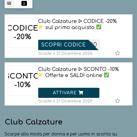
2
Club Calzature ᐅ CODICE -20%
CODICE
sul primo acquisto
-20%
LUBBER20
SCOPRI CODICE
Scade il 31 Dicembre 2026
Club Calzature ᐅ SCONTO -10%
SCONTO
Offerte e SALDI online
-10%
ATTIVARE
Scade il 31 Dicembre 2029
Club Calzature
Scarpe alla moda per donna e per uomo in sconto su