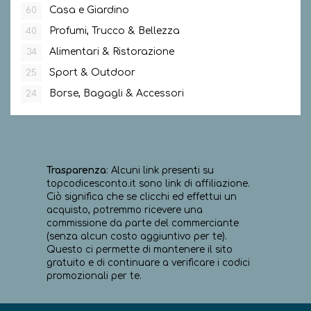
Casa e Giardino
60
Profumi, Trucco & Bellezza
40
Alimentari & Ristorazione
34
Sport & Outdoor
25
Borse, Bagagli & Accessori
24
Trasparenza
: Alcuni link presenti su
topcodicesconto.it sono link di affiliazione.
Ciò significa che se clicchi ed effettui un
acquisto, potremmo ricevere una
commissione da parte del commerciante
(senza alcun costo aggiuntivo per te).
Questo ci permette di mantenere il sito
gratuito e di continuare a verificare i codici
promozionali per te.