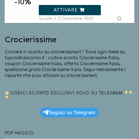
-10%
ATTIVARE
Scade il 31 Dicembre 2029
Crocierissime
Crociere in sconto su crocierissime.it ! Trova ogni mese su
topcodicesconto.it : codice sconto Crocierissime Italia,
coupon Crocierissime Italia, offerta Crocierissime Italia,
spedizione gratis Crocierissime Italia. Segui mensilmente i
risparmi che puoi attivare su crocierissime.it.
CODICI SCONTO ESCLUSIVI SOLO SU TELEGRAM
Seguici su Telegram
TOP NEGOZI