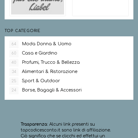
TOP CATEGORIE
Moda Donna & Uomo
64
Casa e Giardino
60
Profumi, Trucco & Bellezza
40
Alimentari & Ristorazione
34
Sport & Outdoor
25
Borse, Bagagli & Accessori
24
Trasparenza
: Alcuni link presenti su
topcodicesconto.it sono link di affiliazione.
Ciò significa che se clicchi ed effettui un