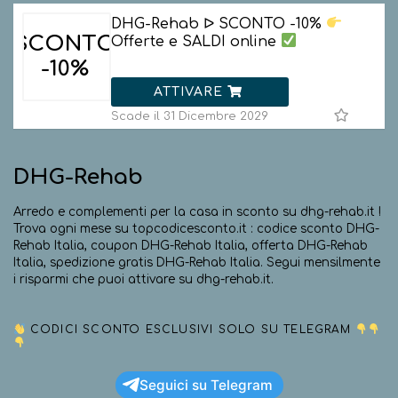
DHG-Rehab ᐅ SCONTO -10%
SCONTO
Offerte e SALDI online
-10%
ATTIVARE
Scade il 31 Dicembre 2029
DHG-Rehab
Arredo e complementi per la casa in sconto su dhg-rehab.it !
Trova ogni mese su topcodicesconto.it : codice sconto DHG-
Rehab Italia, coupon DHG-Rehab Italia, offerta DHG-Rehab
Italia, spedizione gratis DHG-Rehab Italia. Segui mensilmente
i risparmi che puoi attivare su dhg-rehab.it.
CODICI SCONTO ESCLUSIVI SOLO SU TELEGRAM
Seguici su Telegram