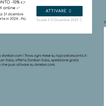
ONTO -10% 👉
I online ✅
ATTIVARE
al 31 dicembre
rte in 2024.
...
Più
Scade il 31 Dicembre 2029
u dorelan.com ! Trova ogni mese su topcodicesconto.it :
n Italia, offerta Dorelan Italia, spedizione gratis
i che puoi attivare su dorelan.com.