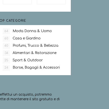
OP CATEGORIE
Moda Donna & Uomo
64
Casa e Giardino
60
Profumi, Trucco & Bellezza
40
Alimentari & Ristorazione
34
Sport & Outdoor
25
Borse, Bagagli & Accessori
24
ed effettui un acquisto, potremmo
e di mantenere il sito gratuito e di