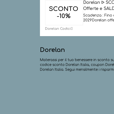
Dorelan ᐅ SC
SCONTO
Offerte e SALD
-10%
Scadenza : Fino 
2029Dorelan offe
Dorelan Codici
Dorelan
Materassi per il tuo benessere in sconto s
codice sconto Dorelan Italia, coupon Dorela
Dorelan Italia. Segui mensilmente i risparm