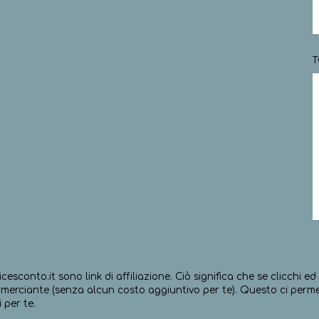
T
icesconto.it sono link di affiliazione. Ciò significa che se clicchi 
erciante (senza alcun costo aggiuntivo per te). Questo ci permett
 per te.