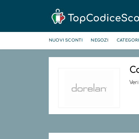
Skip
to
NUOVI SCONTI
NEGOZI
CATEGOR
content
C
Ver