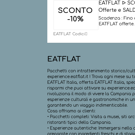
EATFLAT ᐅ SC
SCONTO
Offerte e SALD
-10%
Scadenza : Fino 
EATFLAT offerte.
EATFLAT Codici
EATFLAT
Pacchetti con intrattenimento storico/cul
experience.eatflat.it ! Trova ogni mese su
EATFLAT Italia, offerta EATFLAT Italia, spe
risparmi che puoi attivare su experience.ea
rivoluziona il modo di vivere la Campania p
esperienze culturali e gastronomiche in un
garantendo un viaggio indimenticabile.
Cosa offriamo ai clienti:
• Pacchetti completi: Visita a musei, siti 
ristoranti tipici della Campania.
• Esperienze autentiche: Immergersi nella
preparate con ingredienti freschi e di stag