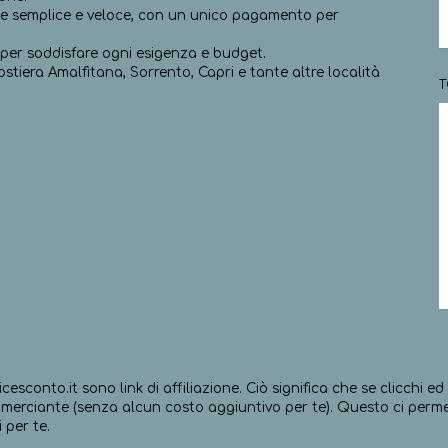
ne semplice e veloce, con un unico pagamento per
ti per soddisfare ogni esigenza e budget.
Costiera Amalfitana, Sorrento, Capri e tante altre località
T
icesconto.it sono link di affiliazione. Ciò significa che se clicchi 
erciante (senza alcun costo aggiuntivo per te). Questo ci permett
 per te.