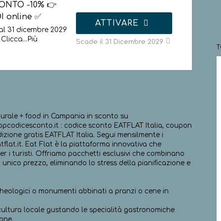
ONTO -10% 👉
I online ✅
ATTIVARE
al 31 dicembre 2029
 Clicca
...
Più
Scade il 31 Dicembre 2029
turale + food in Campania in sconto su
 topcodicesconto.it : codice sconto EATFLAT Italia, coupon
dizione gratis EATFLAT Italia. Segui mensilmente i
tflat.it. Eat Flat è la piattaforma innovativa che
er i turisti. Offriamo pacchetti esclusivi che combinano
 unico prezzo, eliminando lo stress della pianificazione e
archeologici o monumenti abbinati a pranzi o cene in
 cultura locale gustando le specialità gastronomiche
ione.