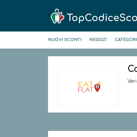
Skip
to
NUOVI SCONTI
NEGOZI
CATEGOR
content
C
Ver