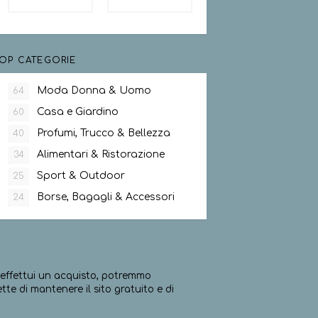
OP CATEGORIE
Moda Donna & Uomo
64
Casa e Giardino
60
Profumi, Trucco & Bellezza
40
Alimentari & Ristorazione
34
Sport & Outdoor
25
Borse, Bagagli & Accessori
24
ed effettui un acquisto, potremmo
e di mantenere il sito gratuito e di