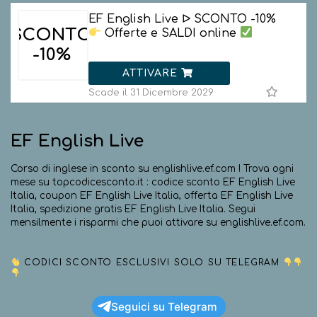
EF English Live ᐅ SCONTO -10%
SCONTO
Offerte e SALDI online
-10%
ATTIVARE
Scade il 31 Dicembre 2029
EF English Live
Corso di inglese in sconto su englishlive.ef.com ! Trova ogni
mese su topcodicesconto.it : codice sconto EF English Live
Italia, coupon EF English Live Italia, offerta EF English Live
Italia, spedizione gratis EF English Live Italia. Segui
mensilmente i risparmi che puoi attivare su englishlive.ef.com.
CODICI SCONTO ESCLUSIVI SOLO SU TELEGRAM
Seguici su Telegram