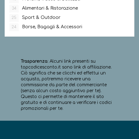
Alimentari & Ristorazione
34
Sport & Outdoor
25
Borse, Bagagli & Accessori
24
Trasparenza
: Alcuni link presenti su
topcodicesconto.it sono link di affiliazione.
Ciò significa che se clicchi ed effettui un
acquisto, potremmo ricevere una
commissione da parte del commerciante
(senza alcun costo aggiuntivo per te).
Questo ci permette di mantenere il sito
gratuito e di continuare a verificare i codici
promozionali per te.