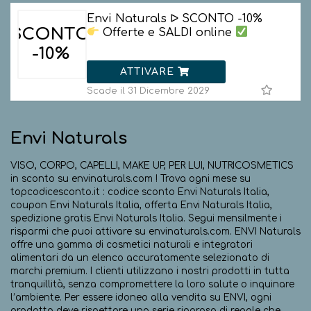
Envi Naturals ᐅ SCONTO -10%
SCONTO
Offerte e SALDI online
-10%
ATTIVARE
Scade il 31 Dicembre 2029
Envi Naturals
VISO, CORPO, CAPELLI, MAKE UP, PER LUI, NUTRICOSMETICS
in sconto su envinaturals.com ! Trova ogni mese su
topcodicesconto.it : codice sconto Envi Naturals Italia,
coupon Envi Naturals Italia, offerta Envi Naturals Italia,
spedizione gratis Envi Naturals Italia. Segui mensilmente i
risparmi che puoi attivare su envinaturals.com. ENVI Naturals
offre una gamma di cosmetici naturali e integratori
alimentari da un elenco accuratamente selezionato di
marchi premium. I clienti utilizzano i nostri prodotti in tutta
tranquillità, senza compromettere la loro salute o inquinare
l’ambiente. Per essere idoneo alla vendita su ENVI, ogni
prodotto deve rispettare una serie rigorosa di regole che