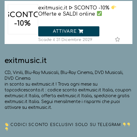
exitmusic.it ᐅ SCONTO -10%
SCONTO
Offerte e SALDI online
-10%
ATTIVARE
Scade il 31 Dicembre 2029
exitmusic.it
CD, Vinili, Blu-Ray Musicali, Blu-Ray Cinema, DVD Musicali,
DVD Cinema
in sconto su exitmusic.it ! Trova ogni mese su
topcodicesconto.it : codice sconto exitmusic.it Italia, coupon
exitmusic.it Italia, offerta exitmusic.it Italia, spedizione gratis
exitmusic.it Italia. Segui mensilmente i risparmi che puoi
attivare su exitmusic.it.
CODICI SCONTO ESCLUSIVI SOLO SU TELEGRAM