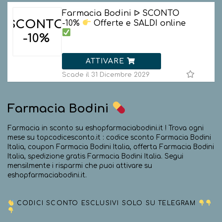
Farmacia Bodini ᐅ SCONTO
SCONTO
-10%
Offerte e SALDI online
-10%
ATTIVARE
Scade il 31 Dicembre 2029
Farmacia Bodini
Farmacia in sconto su eshopfarmaciabodini.it ! Trova ogni
mese su topcodicesconto.it : codice sconto Farmacia Bodini
Italia, coupon Farmacia Bodini Italia, offerta Farmacia Bodini
Italia, spedizione gratis Farmacia Bodini Italia. Segui
mensilmente i risparmi che puoi attivare su
eshopfarmaciabodini.it.
CODICI SCONTO ESCLUSIVI SOLO SU TELEGRAM