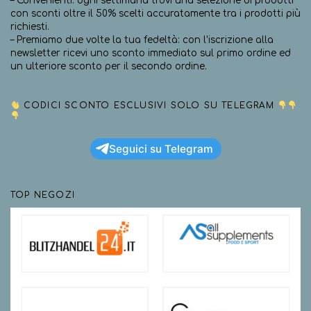
– Convenienti: ogni settimana trovi una selezione di prodotti
con sconti oltre il 50% scelti accuratamente tra i prodotti più
richiesti.
– Premiamo due volte la tua fedeltà: con l’iscrizione alla
newsletter ricevi uno sconto immediato sul primo ordine ed
un ulteriore sconto per il secondo ordine.
CODICI SCONTO ESCLUSIVI SOLO SU TELEGRAM
Seguici su Telegram
TOP NEGOZI