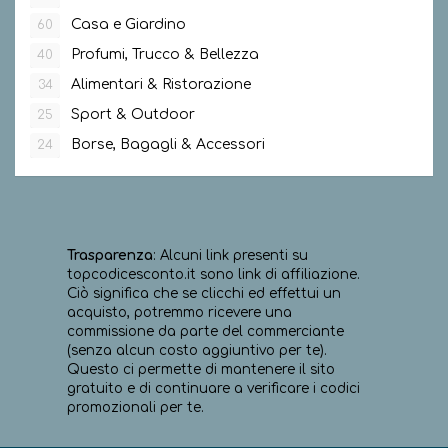
Casa e Giardino
60
Profumi, Trucco & Bellezza
40
Alimentari & Ristorazione
34
Sport & Outdoor
25
Borse, Bagagli & Accessori
24
Trasparenza
: Alcuni link presenti su
topcodicesconto.it sono link di affiliazione.
Ciò significa che se clicchi ed effettui un
acquisto, potremmo ricevere una
commissione da parte del commerciante
(senza alcun costo aggiuntivo per te).
Questo ci permette di mantenere il sito
gratuito e di continuare a verificare i codici
promozionali per te.