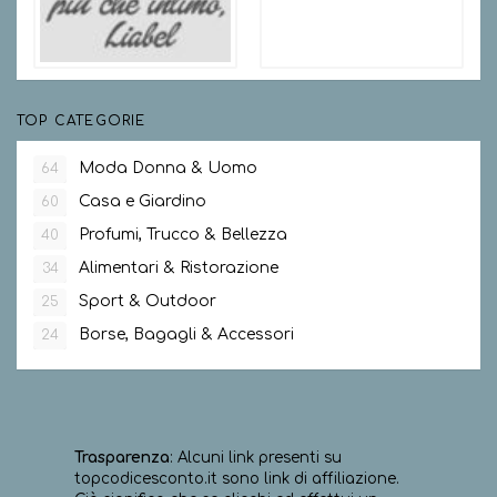
TOP CATEGORIE
Moda Donna & Uomo
64
Casa e Giardino
60
Profumi, Trucco & Bellezza
40
Alimentari & Ristorazione
34
Sport & Outdoor
25
Borse, Bagagli & Accessori
24
Trasparenza
: Alcuni link presenti su
topcodicesconto.it sono link di affiliazione.