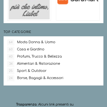
TOP CATEGORIE
Moda Donna & Uomo
64
Casa e Giardino
60
Profumi, Trucco & Bellezza
40
Alimentari & Ristorazione
34
Sport & Outdoor
25
Borse, Bagagli & Accessori
24
Trasparenza
: Alcuni link presenti su