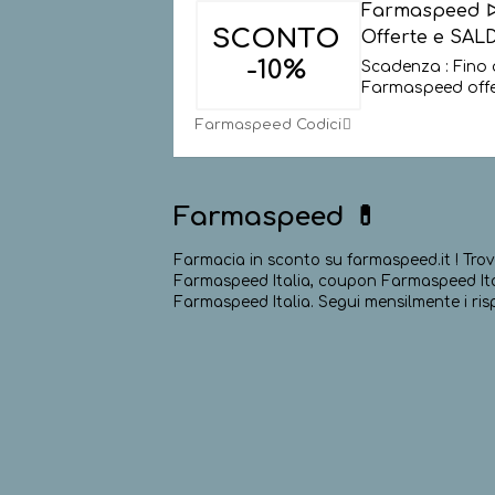
Farmaspeed ᐅ
SCONTO
Offerte e SALD
-10%
Scadenza : Fino 
Farmaspeed offer
Farmaspeed Codici
Farmaspeed 💊
Farmacia in sconto su farmaspeed.it ! Tro
Farmaspeed Italia, coupon Farmaspeed Ital
Farmaspeed Italia. Segui mensilmente i ris