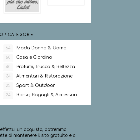
OP CATEGORIE
Moda Donna & Uomo
64
Casa e Giardino
60
Profumi, Trucco & Bellezza
40
Alimentari & Ristorazione
34
Sport & Outdoor
25
Borse, Bagagli & Accessori
24
ed effettui un acquisto, potremmo
e di mantenere il sito gratuito e di