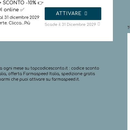
 SCONTO -10% 👉
I online ✅
ATTIVARE
al 31 dicembre 2029
te. Clicca
...
Più
Scade il 31 Dicembre 2029
va ogni mese su topcodicesconto.it : codice sconto
ia, offerta Farmaspeed Italia, spedizione gratis
parmi che puoi attivare su farmaspeed.it.