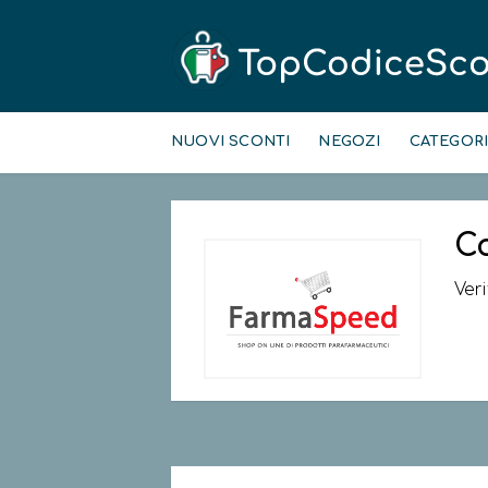
Skip
to
NUOVI SCONTI
NEGOZI
CATEGOR
content
C
Ver