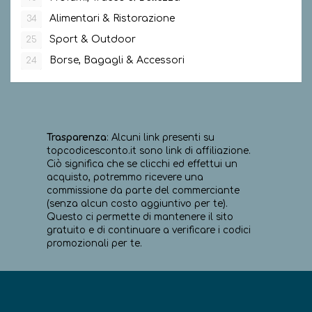
Alimentari & Ristorazione
34
Sport & Outdoor
25
Borse, Bagagli & Accessori
24
Trasparenza
: Alcuni link presenti su
topcodicesconto.it sono link di affiliazione.
Ciò significa che se clicchi ed effettui un
acquisto, potremmo ricevere una
commissione da parte del commerciante
(senza alcun costo aggiuntivo per te).
Questo ci permette di mantenere il sito
gratuito e di continuare a verificare i codici
promozionali per te.