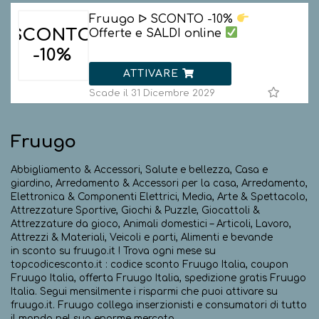
Fruugo ᐅ SCONTO -10%
SCONTO
Offerte e SALDI online
-10%
ATTIVARE
Scade il 31 Dicembre 2029
Fruugo
Abbigliamento & Accessori, Salute e bellezza, Casa e
giardino, Arredamento & Accessori per la casa, Arredamento,
Elettronica & Componenti Elettrici, Media, Arte & Spettacolo,
Attrezzature Sportive, Giochi & Puzzle, Giocattoli &
Attrezzature da gioco, Animali domestici – Articoli, Lavoro,
Attrezzi & Materiali, Veicoli e parti, Alimenti e bevande
in sconto su fruugo.it ! Trova ogni mese su
topcodicesconto.it : codice sconto Fruugo Italia, coupon
Fruugo Italia, offerta Fruugo Italia, spedizione gratis Fruugo
Italia. Segui mensilmente i risparmi che puoi attivare su
fruugo.it. Fruugo collega inserzionisti e consumatori di tutto
il mondo nel suo enorme mercato.