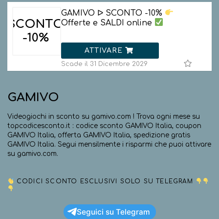
GAMIVO ᐅ SCONTO -10%
SCONTO
Offerte e SALDI online
-10%
ATTIVARE
Scade il 31 Dicembre 2029
GAMIVO
Videogiochi in sconto su gamivo.com ! Trova ogni mese su
topcodicesconto.it : codice sconto GAMIVO Italia, coupon
GAMIVO Italia, offerta GAMIVO Italia, spedizione gratis
GAMIVO Italia. Segui mensilmente i risparmi che puoi attivare
su gamivo.com.
CODICI SCONTO ESCLUSIVI SOLO SU TELEGRAM
Seguici su Telegram