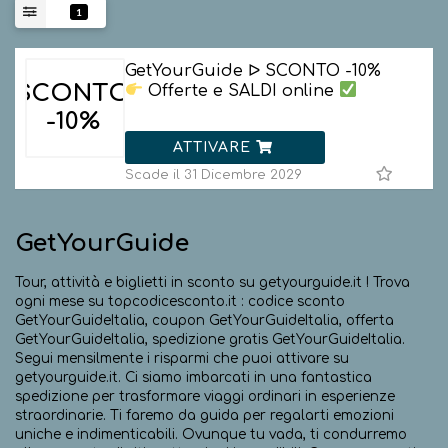
1
GetYourGuide ᐅ SCONTO -10%
SCONTO
Offerte e SALDI online
-10%
ATTIVARE
Scade il 31 Dicembre 2029
GetYourGuide
Tour, attività e biglietti in sconto su getyourguide.it ! Trova
ogni mese su topcodicesconto.it : codice sconto
GetYourGuideItalia, coupon GetYourGuideItalia, offerta
GetYourGuideItalia, spedizione gratis GetYourGuideItalia.
Segui mensilmente i risparmi che puoi attivare su
getyourguide.it. Ci siamo imbarcati in una fantastica
spedizione per trasformare viaggi ordinari in esperienze
straordinarie. Ti faremo da guida per regalarti emozioni
uniche e indimenticabili. Ovunque tu vada, ti condurremo