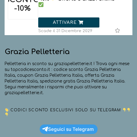
-10%
ATTIVARE
Scade il 31 Dicembre 2029
Grazia Pelletteria
Pelletteria in sconto su graziapelletterie.it ! Trova ogni mese
su topcodicesconto.it : codice sconto Grazia Pelletteria
Italia, coupon Grazia Pelletteria Italia, offerta Grazia
Pelletteria Italia, spedizione gratis Grazia Pelletteria Italia.
Segui mensilmente i risparmi che puoi attivare su
graziapelletterie.it.
CODICI SCONTO ESCLUSIVI SOLO SU TELEGRAM
Seguici su Telegram