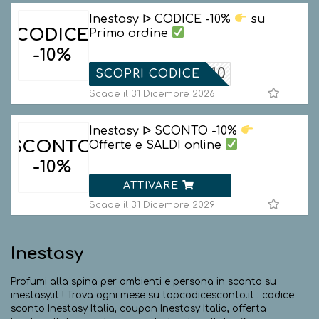
Inestasy ᐅ CODICE -10%
su
CODICE
Primo ordine
-10%
ELCOME10
SCOPRI CODICE
Scade il 31 Dicembre 2026
Inestasy ᐅ SCONTO -10%
SCONTO
Offerte e SALDI online
-10%
ATTIVARE
Scade il 31 Dicembre 2029
Inestasy
Profumi alla spina per ambienti e persona in sconto su
inestasy.it ! Trova ogni mese su topcodicesconto.it : codice
sconto Inestasy Italia, coupon Inestasy Italia, offerta