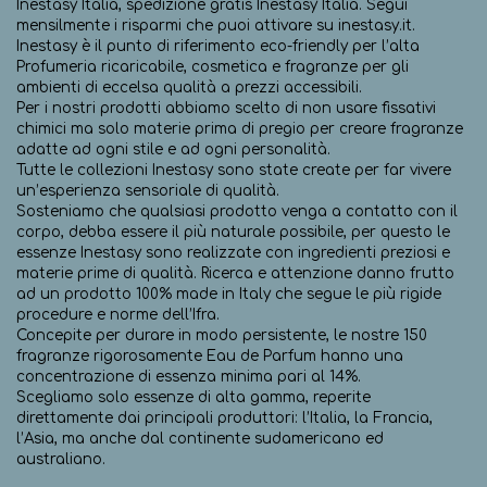
Inestasy Italia, spedizione gratis Inestasy Italia. Segui
mensilmente i risparmi che puoi attivare su inestasy.it.
Inestasy è il punto di riferimento eco-friendly per l’alta
Profumeria ricaricabile, cosmetica e fragranze per gli
ambienti di eccelsa qualità a prezzi accessibili.
Per i nostri prodotti abbiamo scelto di non usare fissativi
chimici ma solo materie prima di pregio per creare fragranze
adatte ad ogni stile e ad ogni personalità.
Tutte le collezioni Inestasy sono state create per far vivere
un’esperienza sensoriale di qualità.
Sosteniamo che qualsiasi prodotto venga a contatto con il
corpo, debba essere il più naturale possibile, per questo le
essenze Inestasy sono realizzate con ingredienti preziosi e
materie prime di qualità. Ricerca e attenzione danno frutto
ad un prodotto 100% made in Italy che segue le più rigide
procedure e norme dell’Ifra.
Concepite per durare in modo persistente, le nostre 150
fragranze rigorosamente Eau de Parfum hanno una
concentrazione di essenza minima pari al 14%.
Scegliamo solo essenze di alta gamma, reperite
direttamente dai principali produttori: l’Italia, la Francia,
l’Asia, ma anche dal continente sudamericano ed
australiano.