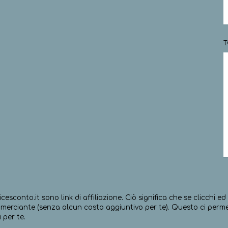
T
icesconto.it sono link di affiliazione. Ciò significa che se clicchi 
erciante (senza alcun costo aggiuntivo per te). Questo ci permett
 per te.