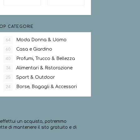
OP CATEGORIE
Moda Donna & Uomo
64
Casa e Giardino
60
Profumi, Trucco & Bellezza
40
Alimentari & Ristorazione
34
Sport & Outdoor
25
Borse, Bagagli & Accessori
24
ed effettui un acquisto, potremmo
e di mantenere il sito gratuito e di