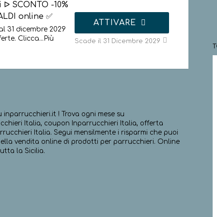
ri ᐅ SCONTO -10%
ALDI online ✅
ATTIVARE
al 31 dicembre 2029
ferte. Clicca
...
Più
Scade il 31 Dicembre 2029
u inparrucchieri.it ! Trova ogni mese su
hieri Italia, coupon Inparrucchieri Italia, offerta
arrucchieri Italia. Segui mensilmente i risparmi che puoi
 nella vendita online di prodotti per parrucchieri. Online
tta la Sicilia.