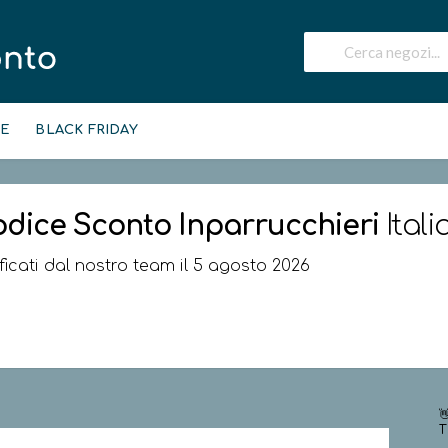
IE
BLACK FRIDAY
odice Sconto
Inparrucchieri
Itali
ificati dal nostro team il 5 agosto 2026

T