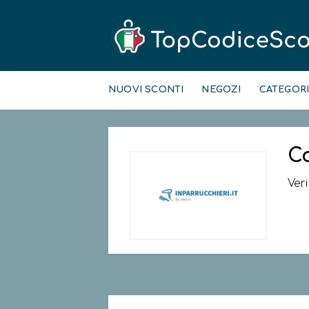
Skip
to
NUOVI SCONTI
NEGOZI
CATEGOR
content
C
Ver