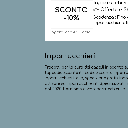
Inparrucchie
SCONTO
👉 Offerte e S
-10%
Scadenza : Fino 
Inparrucchieri of
Inparrucchieri Codici
Inparrucchieri
Prodotti per la cura dei capelli in sconto s
topcodicesconto.it : codice sconto Inparrucc
Inparrucchieri Italia, spedizione gratis Inp
attivare su inparrucchieri.it. Specializzati
dal 2020. Forniamo diversi parrucchieri in tu