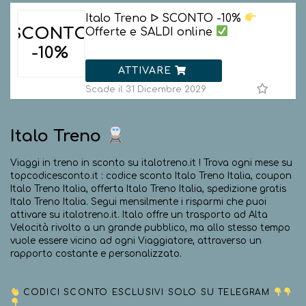
Italo Treno ᐅ SCONTO -10%
SCONTO
Offerte e SALDI online
-10%
ATTIVARE
Scade il 31 Dicembre 2029
Italo Treno
Viaggi in treno in sconto su italotreno.it ! Trova ogni mese su
topcodicesconto.it : codice sconto Italo Treno Italia, coupon
Italo Treno Italia, offerta Italo Treno Italia, spedizione gratis
Italo Treno Italia. Segui mensilmente i risparmi che puoi
attivare su italotreno.it. Italo offre un trasporto ad Alta
Velocità rivolto a un grande pubblico, ma allo stesso tempo
vuole essere vicino ad ogni Viaggiatore, attraverso un
rapporto costante e personalizzato.
CODICI SCONTO ESCLUSIVI SOLO SU TELEGRAM