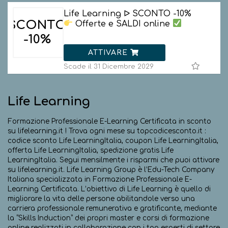
Life Learning ᐅ SCONTO -10%
SCONTO
Offerte e SALDI online
-10%
ATTIVARE
Scade il 31 Dicembre 2029
Life Learning
Formazione Professionale E-Learning Certificata in sconto
su lifelearning.it ! Trova ogni mese su topcodicesconto.it :
codice sconto Life LearningItalia, coupon Life LearningItalia,
offerta Life LearningItalia, spedizione gratis Life
LearningItalia. Segui mensilmente i risparmi che puoi attivare
su lifelearning.it. Life Learning Group è l’Edu-Tech Company
Italiana specializzata in Formazione Professionale E-
Learning Certificata. L’obiettivo di Life Learning è quello di
migliorare la vita delle persone abilitandole verso una
carriera professionale remunerativa e gratificante, mediante
la “Skills Induction” dei propri master e corsi di formazione
online realizzati in collaborazione con i top esperti di settore