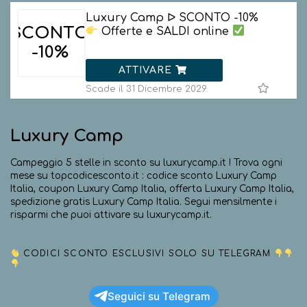
Luxury Camp ᐅ SCONTO -10%
SCONTO
Offerte e SALDI online
-10%
ATTIVARE
Scade il 31 Dicembre 2029
Luxury Camp
Campeggio 5 stelle in sconto su luxurycamp.it ! Trova ogni
mese su topcodicesconto.it : codice sconto Luxury Camp
Italia, coupon Luxury Camp Italia, offerta Luxury Camp Italia,
spedizione gratis Luxury Camp Italia. Segui mensilmente i
risparmi che puoi attivare su luxurycamp.it.
CODICI SCONTO ESCLUSIVI SOLO SU TELEGRAM
Seguici su Telegram