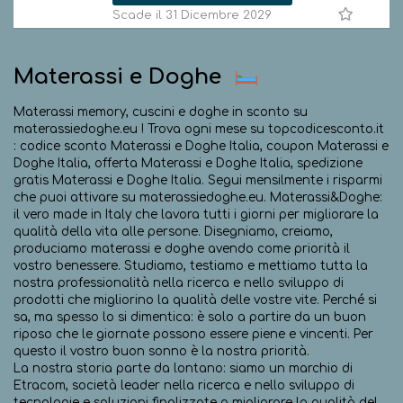
Scade il 31 Dicembre 2029
Materassi e Doghe
Materassi memory, cuscini e doghe in sconto su
materassiedoghe.eu ! Trova ogni mese su topcodicesconto.it
: codice sconto Materassi e Doghe Italia, coupon Materassi e
Doghe Italia, offerta Materassi e Doghe Italia, spedizione
gratis Materassi e Doghe Italia. Segui mensilmente i risparmi
che puoi attivare su materassiedoghe.eu. Materassi&Doghe:
il vero made in Italy che lavora tutti i giorni per migliorare la
qualità della vita alle persone. Disegniamo, creiamo,
produciamo materassi e doghe avendo come priorità il
vostro benessere. Studiamo, testiamo e mettiamo tutta la
nostra professionalità nella ricerca e nello sviluppo di
prodotti che migliorino la qualità delle vostre vite. Perché si
sa, ma spesso lo si dimentica: è solo a partire da un buon
riposo che le giornate possono essere piene e vincenti. Per
questo il vostro buon sonno è la nostra priorità.
La nostra storia parte da lontano: siamo un marchio di
Etracom, società leader nella ricerca e nello sviluppo di
tecnologie e soluzioni finalizzate a migliorare la qualità del