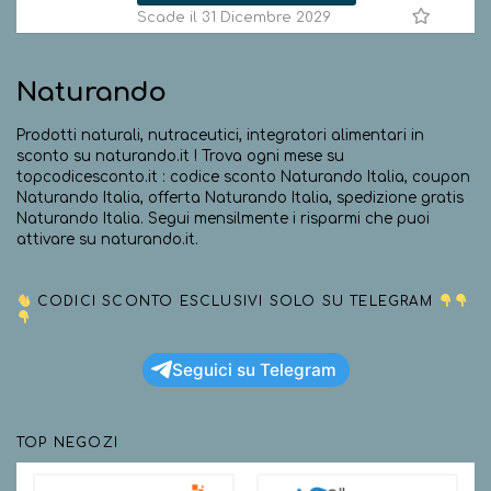
Scade il 31 Dicembre 2029
Naturando
Prodotti naturali, nutraceutici, integratori alimentari in
sconto su naturando.it ! Trova ogni mese su
topcodicesconto.it : codice sconto Naturando Italia, coupon
Naturando Italia, offerta Naturando Italia, spedizione gratis
Naturando Italia. Segui mensilmente i risparmi che puoi
attivare su naturando.it.
CODICI SCONTO ESCLUSIVI SOLO SU TELEGRAM
Seguici su Telegram
TOP NEGOZI