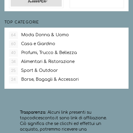
TOP CATEGORIE
Moda Donna & Uomo
64
Casa e Giardino
60
Profumi, Trucco & Bellezza
40
Alimentari & Ristorazione
34
Sport & Outdoor
25
Borse, Bagagli & Accessori
24
Trasparenza
: Alcuni link presenti su
topcodicesconto.it sono link di affiliazione.
Ciò significa che se clicchi ed effettui un
acquisto, potremmo ricevere una