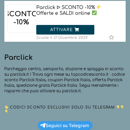
Parclick ᐅ SCONTO -10%
SCONTO
Offerte e SALDI online
-10%
ATTIVARE
Scade il 31 Dicembre 2029
Parclick
Parcheggio centro, aeroporto, stazione e spiaggia in sconto
su parclick.it ! Trova ogni mese su topcodicesconto.it : codice
sconto Parclick Italia, coupon Parclick Italia, offerta Parclick
Italia, spedizione gratis Parclick Italia. Segui mensilmente i
risparmi che puoi attivare su parclick.it.
CODICI SCONTO ESCLUSIVI SOLO SU TELEGRAM
Seguici su Telegram