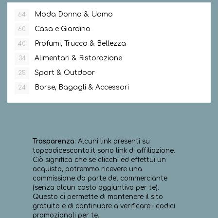
Moda Donna & Uomo
64
Casa e Giardino
60
Profumi, Trucco & Bellezza
40
Alimentari & Ristorazione
34
Sport & Outdoor
25
Borse, Bagagli & Accessori
24
Trasparenza
: Alcuni link presenti su
topcodicesconto.it sono link di affiliazione.
Ciò significa che se clicchi ed effettui un
acquisto, potremmo ricevere una
commissione da parte del commerciante
(senza alcun costo aggiuntivo per te).
Questo ci permette di mantenere il sito
gratuito e di continuare a verificare i codici
promozionali per te.