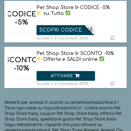
Pet Shop Store ᐅ CODICE -5%
CODICE
su Tutto
-5%
6JSH9SV8
SCOPRI CODICE
Scade il 31 Dicembre 2026
Pet Shop Store ᐅ SCONTO -10%
SCONTO
Offerte e SALDI online
-10%
ATTIVARE
Scade il 31 Dicembre 2029
Alimenti per animali in sconto su alimentianimalionline.it !
Trova ogni mese su topcodicesconto.it : codice sconto Pet
Shop Store Italia, coupon Pet Shop Store Italia, offerta Pet
Shop Store Italia, spedizione gratis Pet Shop Store Italia.
Segui mensilmente i risparmi che puoi attivare su
alimentianimalionline.it. Pet Shop Store Alimenti Animali On