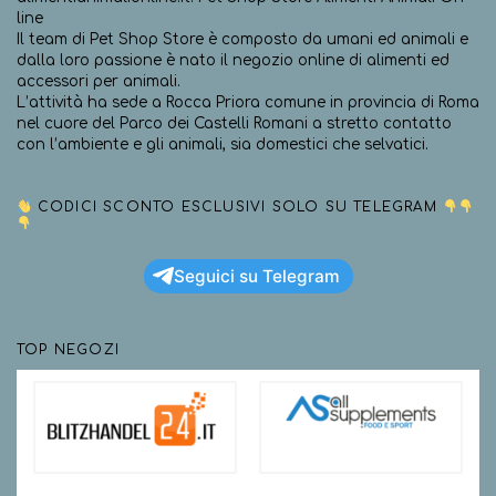
line
Il team di Pet Shop Store è composto da umani ed animali e
dalla loro passione è nato il negozio online di alimenti ed
accessori per animali.
L’attività ha sede a Rocca Priora comune in provincia di Roma
nel cuore del Parco dei Castelli Romani a stretto contatto
con l’ambiente e gli animali, sia domestici che selvatici.
CODICI SCONTO ESCLUSIVI SOLO SU TELEGRAM
Seguici su Telegram
TOP NEGOZI