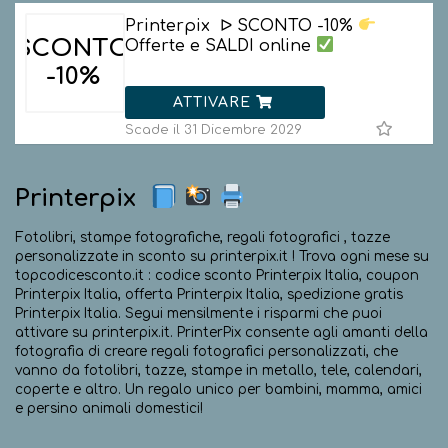
Printerpix ᐅ SCONTO -10%
SCONTO
Offerte e SALDI online
-10%
ATTIVARE
Scade il 31 Dicembre 2029
Printerpix
Fotolibri, stampe fotografiche, regali fotografici , tazze
personalizzate in sconto su printerpix.it ! Trova ogni mese su
topcodicesconto.it : codice sconto Printerpix Italia, coupon
Printerpix Italia, offerta Printerpix Italia, spedizione gratis
Printerpix Italia. Segui mensilmente i risparmi che puoi
attivare su printerpix.it. PrinterPix consente agli amanti della
fotografia di creare regali fotografici personalizzati, che
vanno da fotolibri, tazze, stampe in metallo, tele, calendari,
coperte e altro. Un regalo unico per bambini, mamma, amici
e persino animali domestici!