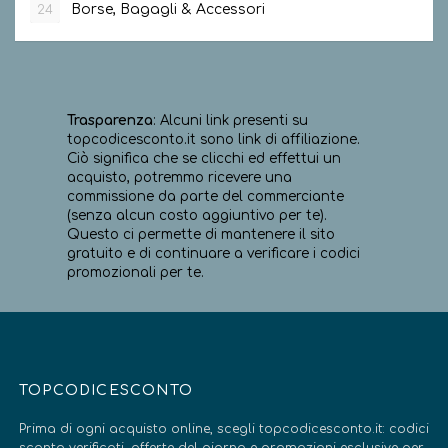
Borse, Bagagli & Accessori
24
Trasparenza
: Alcuni link presenti su
topcodicesconto.it sono link di affiliazione.
Ciò significa che se clicchi ed effettui un
acquisto, potremmo ricevere una
commissione da parte del commerciante
(senza alcun costo aggiuntivo per te).
Questo ci permette di mantenere il sito
gratuito e di continuare a verificare i codici
promozionali per te.
TOPCODICESCONTO
Prima di ogni acquisto online, scegli topcodicesconto.it: codici
sconto verificati, offerte del giorno e promozioni esclusive per