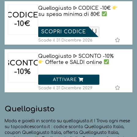
Quellogiusto ᐅ CODICE -10€
CODICE
su spesa minima di 80€
-10€
ELCOME2U
SCOPRI CODICE
Scade il 31 Dicembre 2026
Quellogiusto ᐅ SCONTO -10%
SCONTO
Offerte e SALDI online
-10%
ATTIVARE
Scade il 31 Dicembre 2029
Quellogiusto
Moda e gioielli in sconto su quellogiusto.it ! Trova ogni mese
su topcodicesconto.it : codice sconto Quellogiusto Italia,
coupon Quellogiusto Italia, offerta Quellogiusto Italia,