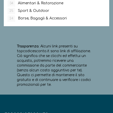
Alimentari & Ristorazione
34
Sport & Outdoor
25
Borse, Bagagli & Accessori
24
Trasparenza
: Alcuni link presenti su
topcodicesconto.it sono link di affiliazione.
Ciò significa che se clicchi ed effettui un
acquisto, potremmo ricevere una
commissione da parte del commerciante
(senza alcun costo aggiuntivo per te).
Questo ci permette di mantenere il sito
gratuito e di continuare a verificare i codici
promozionali per te.