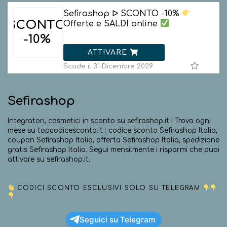
Sefirashop ᐅ SCONTO -10%
SCONTO
Offerte e SALDI online
-10%
ATTIVARE
Scade il 31 Dicembre 2029
Sefirashop
Integratori, cosmetici in sconto su sefirashop.it ! Trova ogni
mese su topcodicesconto.it : codice sconto Sefirashop Italia,
coupon Sefirashop Italia, offerta Sefirashop Italia, spedizione
gratis Sefirashop Italia. Segui mensilmente i risparmi che puoi
attivare su sefirashop.it.
CODICI SCONTO ESCLUSIVI SOLO SU TELEGRAM
Seguici su Telegram