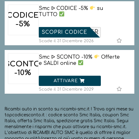
Smc ᐅ CODICE -5%
su
CODICE
TUTTO
-5%
WSLETTER
SCOPRI CODICE
Scade il 31 Dicembre 2026
Smc ᐅ SCONTO -10%
Offerte
SCONTO
e SALDI online
-10%
ATTIVARE
Scade il 31 Dicembre 2029
Ricambi auto in sconto su ricambi-smc.it ! Trova ogni mese su
topcodicesconto.it : codice sconto Smc Italia, coupon Smc
Italia, offerta Smc Italia, spedizione gratis Smc Italia. Segui
mensilmente i risparmi che puoi attivare su ricambi-smc.it.
L’obiettivo di RICAMBI AUTO SMC è quello di offrire il miglior
rapporto qualità/prezzo al più vasto numero di persone