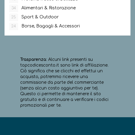
Alimentari & Ristorazione
34
Sport & Outdoor
25
Borse, Bagagli & Accessori
24
Trasparenza
: Alcuni link presenti su
topcodicesconto.it sono link di affiliazione.
Ciò significa che se clicchi ed effettui un
acquisto, potremmo ricevere una
commissione da parte del commerciante
(senza alcun costo aggiuntivo per te).
Questo ci permette di mantenere il sito
gratuito e di continuare a verificare i codici
promozionali per te.