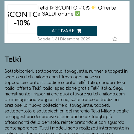
Telkì ᐅ SCONTO -10%
Offerte
SCONTO
e SALDI online
-10%
ATTIVARE
Scade il 31 Dicembre 2029
Telkì
Sottobicchieri, sottopentola, tovagliette, runner e tappeti in
sconto su telkimilano.com ! Trova ogni mese su
topcodicesconto.it : codice sconto Telkì Italia, coupon Telkì
Italia, offerta Telkì Italia, spedizione gratis Telkì Italia. Segui
mensilmente i risparmi che puoi attivare su telkimilano.com.
Un immaginario viaggio in Italia, sulle tracce di tradizioni
preziose: la nuova collezione di tovagliette, tappeti,
sottopentola e sottobicchieri del marchio Telkì Milano coglie
le suggestioni decorative e cromatiche dei luoghi più
affascinanti della penisola, reinterpretandole con sguardo
contemporaneo. Tutti i modelli sono realizzati interamente in
Italia e la stampa viene eseguita con inchiostri senza