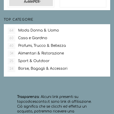
TOP CATEGORIE
Moda Donna & Uomo
64
Casa e Giardino
60
Profumi, Trucco & Bellezza
40
Alimentari & Ristorazione
34
Sport & Outdoor
25
Borse, Bagagli & Accessori
24
Trasparenza
: Alcuni link presenti su
topcodicesconto.it sono link di affiliazione.
Ciò significa che se clicchi ed effettui un
acquisto, potremmo ricevere una