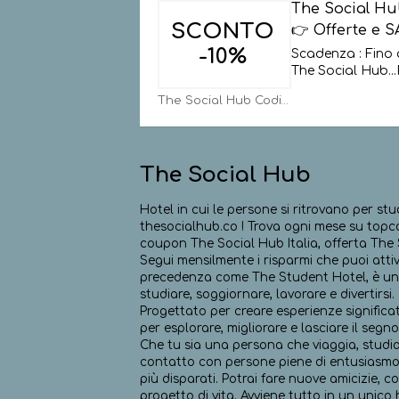
The Social H
SCONTO
👉 Offerte e S
-10%
Scadenza : Fino 
The Social Hub
...
The Social Hub Codici
The Social Hub
Hotel in cui le persone si ritrovano per stu
thesocialhub.co ! Trova ogni mese su topco
coupon The Social Hub Italia, offerta The S
Segui mensilmente i risparmi che puoi atti
precedenza come The Student Hotel, è una 
studiare, soggiornare, lavorare e divertirsi.
Progettato per creare esperienze significat
per esplorare, migliorare e lasciare il segno:
Che tu sia una persona che viaggia, studia,
contatto con persone piene di entusiasmo,
più disparati. Potrai fare nuove amicizie, 
progetto di vita. Avviene tutto in un unico