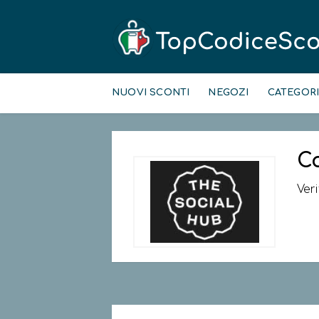
Skip
to
NUOVI SCONTI
NEGOZI
CATEGOR
content
C
Ver