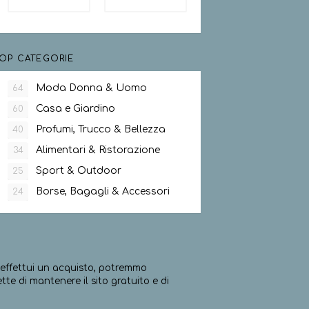
OP CATEGORIE
Moda Donna & Uomo
64
Casa e Giardino
60
Profumi, Trucco & Bellezza
40
Alimentari & Ristorazione
34
Sport & Outdoor
25
Borse, Bagagli & Accessori
24
ed effettui un acquisto, potremmo
e di mantenere il sito gratuito e di