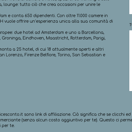
ra, lounge: tutto ciò che crea occasioni per unire le
m e conta 650 dipendenti. Con oltre 11.000 camere in
SH vuole offrire un’esperienza unica alla sua comunità di
T
europee: due hotel ad Amsterdam e uno a Barcellona,
na, Groninga, Eindhoven, Maastricht, Rotterdam, Parigi,
onta a 25 hotel, di cui 18 attualmente aperti e altri
an Lorenzo, Firenze Belfiore, Torino, San Sebastian e
icesconto.it sono link di affiliazione. Ciò significa che se clicchi 
erciante (senza alcun costo aggiuntivo per te). Questo ci permett
 per te.