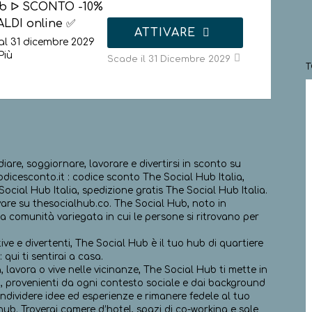
ub ᐅ SCONTO -10%
ALDI online ✅
ATTIVARE
al 31 dicembre 2029
Più
Scade il 31 Dicembre 2029
diare, soggiornare, lavorare e divertirsi in sconto su
dicesconto.it : codice sconto The Social Hub Italia,
ocial Hub Italia, spedizione gratis The Social Hub Italia.
vare su thesocialhub.co. The Social Hub, noto in
comunità variegata in cui le persone si ritrovano per
ive e divertenti, The Social Hub è il tuo hub di quartiere
 qui ti sentirai a casa.
 lavora o vive nelle vicinanze, The Social Hub ti mette in
 provenienti da ogni contesto sociale e dai background
condividere idee ed esperienze e rimanere fedele al tuo
 hub. Troverai camere d’hotel, spazi di co-working e sale