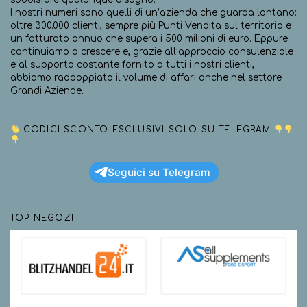
I nostri numeri sono quelli di un’azienda che guarda lontano:
oltre 300.000 clienti, sempre più Punti Vendita sul territorio e
un fatturato annuo che supera i 500 milioni di euro. Eppure
continuiamo a crescere e, grazie all’approccio consulenziale
e al supporto costante fornito a tutti i nostri clienti,
abbiamo raddoppiato il volume di affari anche nel settore
Grandi Aziende.
CODICI SCONTO ESCLUSIVI SOLO SU TELEGRAM
Seguici su Telegram
TOP NEGOZI