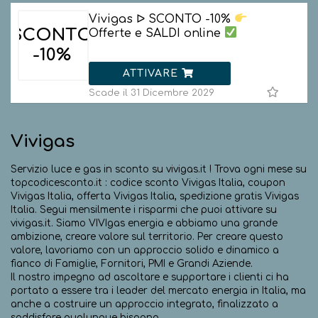
Vivigas ᐅ SCONTO -10%
SCONTO
Offerte e SALDI online
-10%
ATTIVARE
Scade il 31 Dicembre 2029
Vivigas
Servizio luce e gas in sconto su vivigas.it ! Trova ogni mese su
topcodicesconto.it : codice sconto Vivigas Italia, coupon
Vivigas Italia, offerta Vivigas Italia, spedizione gratis Vivigas
Italia. Segui mensilmente i risparmi che puoi attivare su
vivigas.it. Siamo VIVIgas energia e abbiamo una grande
ambizione, creare valore sul territorio. Per creare questo
valore, lavoriamo con un approccio solido e dinamico a
fianco di Famiglie, Fornitori, PMI e Grandi Aziende.
Il nostro impegno ad ascoltare e supportare i clienti ci ha
portato a essere tra i leader del mercato energia in Italia, ma
anche a costruire un approccio integrato, finalizzato a
soddisfare qualunque bisogno.