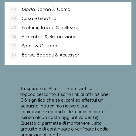
Moda Donna & Uomo
64
Casa e Giardino
60
Profumi, Trucco & Bellezza
40
Alimentari & Ristorazione
34
Sport & Outdoor
25
Borse, Bagagli & Accessori
24
Trasparenza
: Alcuni link presenti su
topcodicesconto.it sono link di affiliazione.
Ciò significa che se clicchi ed effettui un
acquisto, potremmo ricevere una
commissione da parte del commerciante
(senza alcun costo aggiuntivo per te).
Questo ci permette di mantenere il sito
gratuito e di continuare a verificare i codici
promozionali per te.